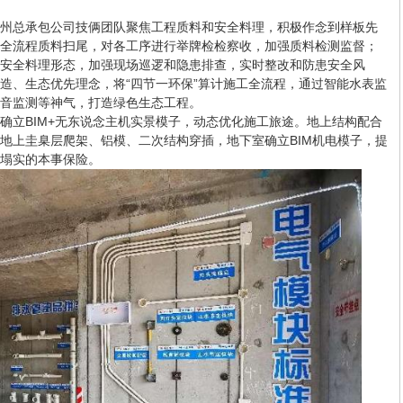
州总承包公司技俩团队聚焦工程质料和安全料理，积极作念到样板先
全流程质料扫尾，对各工序进行举牌检检察收，加强质料检测监督；
安全料理形态，加强现场巡逻和隐患排查，实时整改和防患安全风
造、生态优先理念，将“四节一环保”算计施工全流程，通过智能水表监
音监测等神气，打造绿色生态工程。
确立BIM+无东说念主机实景模子，动态优化施工旅途。地上结构配合
地上圭臬层爬架、铝模、二次结构穿插，地下室确立BIM机电模子，提
塌实的本事保险。