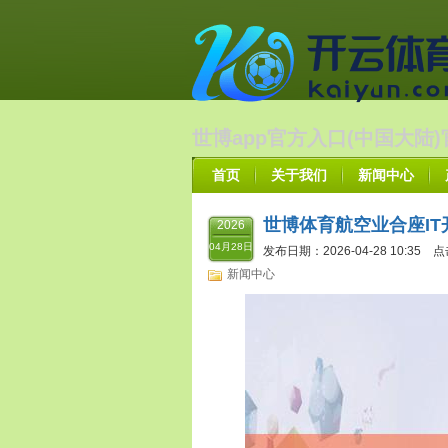
世博app官方入口(中国大陆
首页
关于我们
新闻中心
世博体育航空业合座IT
2026
04月28日
发布日期：2026-04-28 10:35
新闻中心