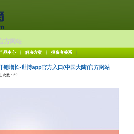
)官方网站
产品中心
解决方案
投资者关系
开销增长-世博app官方入口(中国大陆)官方网站
 点击次数：69