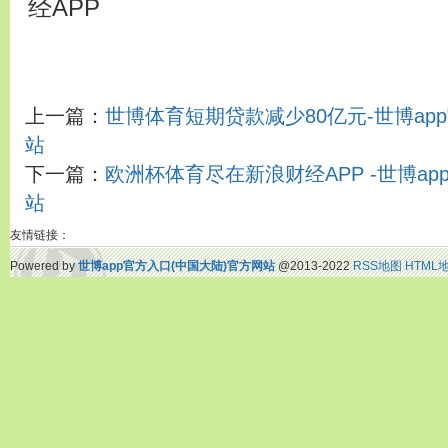
经APP
上一篇：
世博体育短期贷款减少80亿元-世博ap
站
下一篇：
欧洲杯体育尽在新浪财经APP -世博ap
站
友情链接：
Powered by
世博app官方入口(中国大陆)官方网站
@2013-2022
RSS地图
HTML