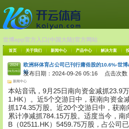
世博app官方入口(中国大陆)官方网站
首页
关于我们
新闻中心
产品中心
解决方案
欧洲杯体育占公司已刊行庸俗股的10.6%-世博
2024
站
09月26日
发布日期：2024-09-26 05:16 点击次数
新闻中心
本站音讯，9月25日南向资金减抓23.9万
1.HK）。近5个交游日中，获南向资金
抓174.35万股。近20个交游日中，获
累计净减抓784.15万股。适度当今，
B（02511.HK）5459.75万股，占公