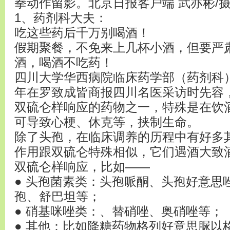
拳动作留影。北京日报客户端 武亦彬/
1、药剂科大夫：
吃这些药后千万别喝酒！
假期聚餐，不免来上几杯小酒，但要严
酒，喝酒不吃药！
四川大学华西病院临床药学部（药剂科）
年在罗致成皆商报四川名医采访时先容
双硫仑样响应的药物之一，特殊是在饮
可导致心梗、休克等，挟制生命。
除了头孢，在临床调养的历程中有好多
作用跟双硫仑特殊相似，它们遇酒大致
双硫仑样响应，比如——
● 头孢菌素类：头孢哌酮、头孢好意思
孢、舒巴坦等；
● 硝基咪唑类：、替硝唑、奥硝唑等；
● 其他：比如降糖药物格列好意思脲以