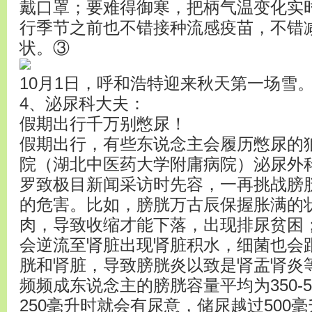
戴口罩；要难得御寒，把柄气温变化实
行季节之前也不错接种流感疫苗，不错
状。③
10月1日，呼和浩特迎来秋天第一场雪
4、泌尿科大夫：
假期出行千万别憋尿！
假期出行，有些东说念主会履历憋尿的
院（湖北中医药大学附庸病院）泌尿外科
罗致极目新闻采访时先容，一再挑战膀胱
的危害。比如，膀胱万古辰保握胀满的
肉，导致收缩才能下落，出现排尿贫困
会逆流至肾脏出现肾脏积水，细菌也会
胱和肾脏，导致膀胱炎以致是肾盂肾炎
频频成东说念主的膀胱容量平均为350-
250毫升时就会有尿意，储尿越过500