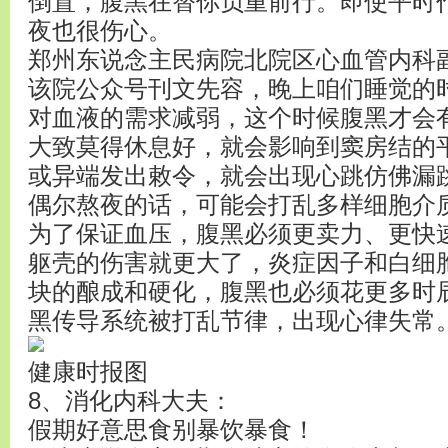
倒置，腹黑在替你负重前行。即使平时
夜也很伤心。
郑州东说念主民病院北院区心血管内科副
该院公众号刊文先容，晚上咱们睡觉的
对血液的需求减弱，这个时候腹黑才会
大致莫得休息好，就会影响到窦房结的
或异端发出敕令，就会出现心跳仿佛漏跳
偶尔熬夜的话，可能会打乱多样细胞介
为了保证血压，腹黑必须更卖力、更快
躯壳的伤害就更大了，炎症因子和白细
块的酿成和硬化，腹黑也必须花更多时
黑传导系统被打乱节律，出现心律失常
健康时报图
8、消化内科大夫：
假期好意思食别暴饮暴食！