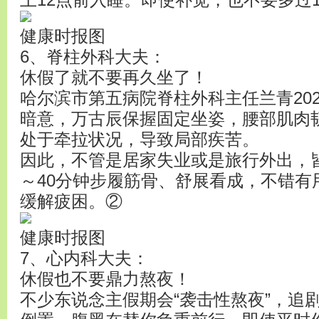
上12点前入睡。即使补觉，也不要多过1
健康时报图
6、脊柱外科大夫：
休假了就不要再久坐了！
哈尔滨市第五病院脊柱外科主任兰青20
暗意，万古辰保握固定坐姿，腰部肌肉
处于牵拉状况，导致局部疾苦。
因此，不管是居家失业或是旅行外出，皆
～40分钟步履筋骨、舒展看成，不错有
缓解疲困。②
健康时报图
7、心内科大夫：
休假也不要鼎力熬夜！
不少东说念主假期会“袭击性熬夜”，追