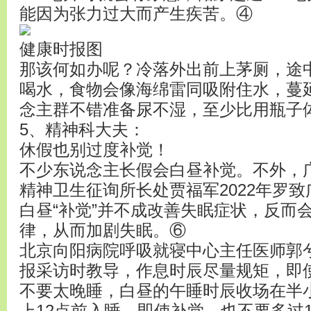
能因为张力过大而产生疾苦。④
健康时报图
那该何如办呢？冷落外出前上茅厕，途
喝水，食物会像海绵雷同吸附住水，蔓
念主群不错准备尿不湿，至少比用瓶子
5、精神科大夫：
休假也别过度补觉！
不少东说念主长假会白昼补觉。不外，
精神卫生征询所长处贾福军2022年罗
白昼“补觉”并不成改善失眠症状，反而
律，从而加剧失眠。⑥
北京向阳病院呼吸就寝中心主任医师郭兮
报采访时教导，作息时辰尽量规矩，即
不要太晚睡，白昼的午睡时辰收场在半