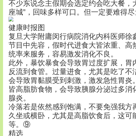
不少东说念主假期会选定约会吃大餐，大
座城”，回味多样可口。但一定要难得
健康时报图
复旦大学附庸闵行病院消化内科医师徐鑫
节目中先容，假时代进食大皆浓重、高
统率来服务，容易激发消化不良。
此外，暴饮暴食会导致胃过度扩展，胃
反流到食管。过量进食，尤其是吃了不
会导致胃黏膜受到刺激，激发急性胃炎
皆高脂肪食物，会导致胰腺分泌过多消
腺炎。
冷落若是依然感到饱满，不要免强我方
久坐或横卧，尤其是高脂饮食后，这可
等。⑨
精选