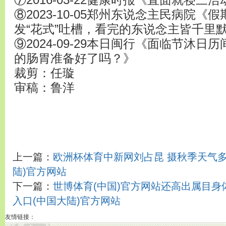
⑦2016-03-22健康时报《直面就寝三
⑧2023-10-05郑州东说念主民病院《
发“花式”吐槽，看完的东说念主皆千里默了..
⑨2024-09-29本日闽行《面临节沐日
的肠胃准备好了吗？》
裁剪：任璇
审稿：鲁洋
上一篇：
欧洲杯体育中新网刘占昆 摄秋季天气多变
陆)官方网站
下一篇：
世博体育(中国)官方网站还高出属目身体
入口(中国大陆)官方网站
友情链接：