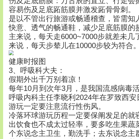
伤及足底筋膜：万古辰的直立、行走会
容易伤及足底跖筋膜并激发跖骨骨刺。
是以不管出行旅游或畅通稽查，皆需知
快意、透气的畅通鞋，减少足底筋膜的
主来说，每天走6000~7000步就差未
来说，每天步辇儿在10000步较为符合
健康时报图
3、呼吸科大夫：
假期外出千万别着凉！
每年10月到次年3月，是我国流感病毒
呼吸内科主任李晓利2024年在罗致西
游玩一定要注意流行性伤风。
冷落环球游玩历程一定要保阐发足的就
出饮食也不成太过轻率，要多吃生果蔬
个东说念主卫生，勤洗手；去东说念主