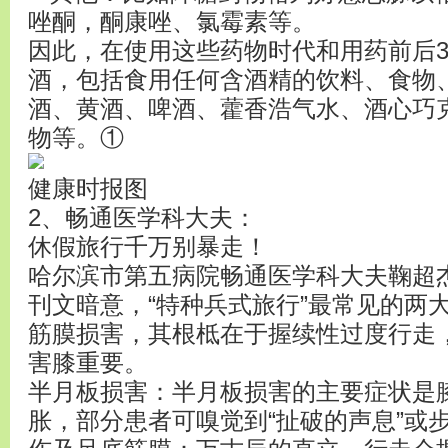
唑酮，酮康唑、氯霉素等。
因此，在使用这些药物时代和用药前后3
酒，包括食用任何含酒精的饮料、食物
酒、黄酒、啤酒、藿香浩气水、酒心巧
物等。①
健康时报图
2、畅通医学科大夫：
休假旅行千万别暴走！
哈尔滨市第五病院畅通医学科大夫鞠超杰
刊文暗意，“特种兵式旅行”最常见的两
筋膜损害，其根柢在于握续性过度行走
害膝重要。
半月板损害：半月板损害的主要症状是
胀，部分患者可嗅觉到“扯破的声息”或