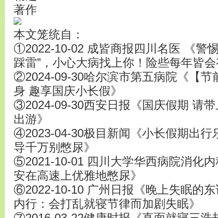
著作
本文笼统自：
①2022-10-02 成皆商报四川名医 《
踩雷”，小心大病找上你！险些每年皆会
②2024-09-30哈尔滨市第五病院《
身 趣享国庆小长假》
③2024-09-30西安日报《国庆假期 请
出游》
④2023-04-30极目新闻《小长假期
导千万别憋尿》
⑤2021-10-01 四川大学华西病院消
安在高速上优雅地憋尿》
⑥2022-10-10 广州日报《晚上失眠
内行：会打乱就寝节律而加剧失眠》