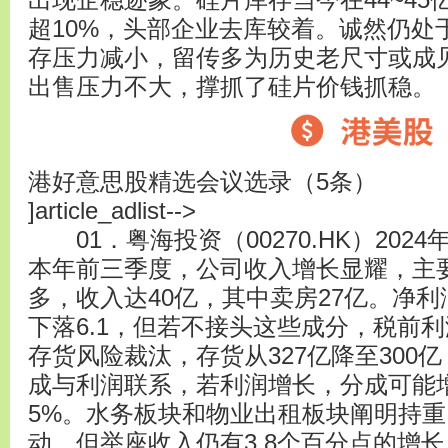
出现企稳迹象。硅片库存当今在44~4
超10%，头部企业去库较着。诚然仍处
存压力减小，留传多为历史老尺寸或成
出售压力不大，撑抓了硅片价钱抓稳。
港好意思股精选会议选录（5条）
]article_adlist-->
01．粤海投资（00270.HK）202
本年前三季度，公司收入增长显耀，主
多，收入达40亿，其中卖房27亿。净
下落6.1，但若不接头这些成分，税前
存货风险裁汰，存货从327亿降至300亿
成与利润联系，若利润增长，分成可能
5%。水务板块和物业出租板块阐明持
动，但举座收入仍有3.8个百分点的增