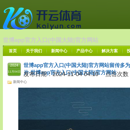
世博app官方入口(中国大陆)官方网站
首页
关于我们
新闻中心
产品中心
解决方案
世博app官方入口(中国大陆)官方网站留传
2024
片-世博app官方入口(中国大陆)官方网站
11月04日
发布日期：2024-11-04 04:10 点击次数
新闻中心