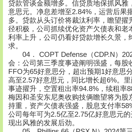
贷款管谈金额增多。信贷质地保抓风雅，
意思元。净息差增至2.84%，运营后
多。贷款从头订价将裁汰利率，瞻望擢
径积极，公司抓续优化资产欠债表和老
利率上升，公司仍看好贷款增长久景，
求。
04． COPT Defense（CDP.N）
会：公司第三季度事迹阐明强盛，每股
FFO为65好意思分，超出预期1好意思
高至2.57好意思元，同比增长超6%。
事迹擢升，空置租出率94.8%，续租率8
梅因和圣安东尼奥收购技俩瞻望将为股
持重，资产欠债表强盛，股息支付率58
公司每年可为2.5亿至2.75亿好意思
现出风雅的发展后劲。
05．Phillips 66（PSX.N）20