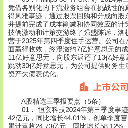
凭借各别化的下流业务组合在挑战性的
得风雅事迹，通过股票回购和分成向股东
并提前完成了成本削减和协同效应的计
技俩激动和计策交游终了强盛陈诉，洛
营于2025年第四季度住手运营。公司
面赢得收效，终澄澈约7亿好意思元的
11亿好意思元，向股东返还了13亿好
跳动30亿好意思元，为公司提供财务生
资产欠债表优化。
A股精选三季报要点（5条）
01． 恒玄科技2024年第三季度事迹
42亿元，同比增长44.01%，创单季
累计营收24.73亿元，同比增长58.12%