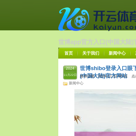
世博app官方入口(中国大陆
首页
关于我们
新闻中心
世博shibo登录入口
2024
(中国大陆)官方网站
11月22日
发布日期：2024-11-22 05:51 
新闻中心