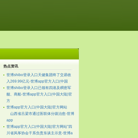
热点资讯
世博shibo登录入口天健集团终了交易收
入269.99亿元-世博app官方入口(中国
世博shibo登录入口已领有四港及稠密军
舰、商船-世博app官方入口(中国大陆)官
方
世博app官方入口(中国大陆)官方网站
山西省吕梁市通过医联体分级治愈-世博
app
世博app官方入口(中国大陆)官方网站”四
川省风筝协会干系负责东谈主示意-世博a