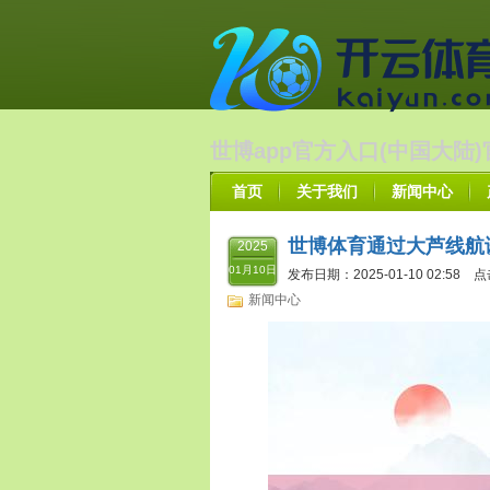
世博app官方入口(中国大陆
首页
关于我们
新闻中心
世博体育通过大芦线航谈
2025
01月10日
发布日期：2025-01-10 02:58 
新闻中心