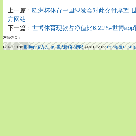
上一篇：
欧洲杯体育中国绿发会对此交付厚望-世博
方网站
下一篇：
世博体育现款占净值比6.21%-世博ap
友情链接：
Powered by
世博app官方入口(中国大陆)官方网站
@2013-2022
RSS地图
HTML