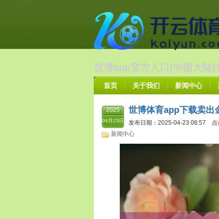
世博app官方入口(中国大陆
首页
关于我们
新闻中心
世博体育app下载卖出金
2025
04月23日
发布日期：2025-04-23 08:57 
新闻中心