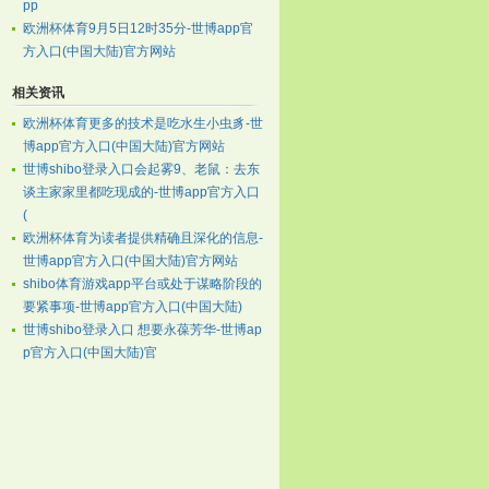
pp
欧洲杯体育9月5日12时35分-世博app官
方入口(中国大陆)官方网站
相关资讯
欧洲杯体育更多的技术是吃水生小虫豸-世
博app官方入口(中国大陆)官方网站
世博shibo登录入口会起雾9、老鼠：去东
谈主家家里都吃现成的-世博app官方入口
(
欧洲杯体育为读者提供精确且深化的信息-
世博app官方入口(中国大陆)官方网站
shibo体育游戏app平台或处于谋略阶段的
要紧事项-世博app官方入口(中国大陆)
世博shibo登录入口 想要永葆芳华-世博ap
p官方入口(中国大陆)官