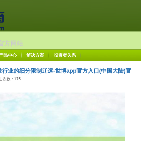
)官方网站
产品中心
解决方案
投资者关系
科技行业的细分限制辽远-世博app官方入口(中国大陆)官
点击次数：175