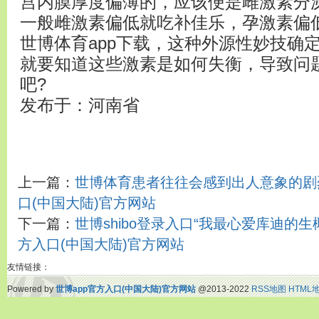
宫内膜厚度偏薄的，应该便是雌激素分
一般雌激素偏低就吃补佳乐，孕激素偏
世博体育app下载，这种外源性妙技确
就要知道这些激素是如何失衡，导致问
吧?
发布于：河南省
上一篇：
世博体育患者往往会感到出人意象的剧烈
口(中国大陆)官方网站
下一篇：
世博shibo登录入口“我最心爱库迪的生
方入口(中国大陆)官方网站
友情链接：
Powered by
世博app官方入口(中国大陆)官方网站
@2013-2022
RSS地图
HTML