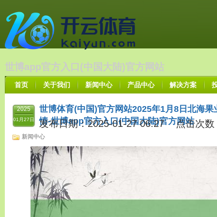
世博app官方入口(中国大陆)官方网站
首页
关于我们
新闻中心
产品中心
解决方案
世博体育(中国)官方网站2025年1月8日北
2025
情-世博app官方入口(中国大陆)官方网站
01月27日
发布日期：2025-01-27 06:27 点击次数
新闻中心