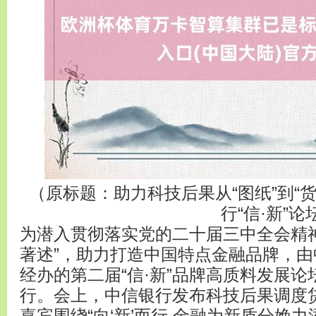
（原标题：助力科技后果从“图纸”到“
行“信·新”
为潜入贯彻落实党的二十届三中全会精
著述”，助力打造中国特点金融品牌，
经办的第二届“信·新”品牌高质料发展论
行。会上，中信银行发布科技后果调度