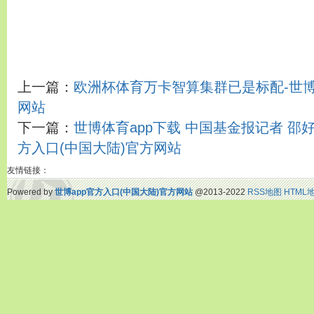
上一篇：
欧洲杯体育万卡智算集群已是标配-世博a
网站
下一篇：
世博体育app下载 中国基金报记者 邵好 
方入口(中国大陆)官方网站
友情链接：
Powered by
世博app官方入口(中国大陆)官方网站
@2013-2022
RSS地图
HTML