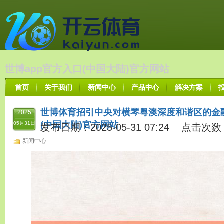
世博app官方入口(中国大陆)官方网站
首页
关于我们
新闻中心
产品中心
解决方案
世博体育招引中央对横琴粤澳深度和谐区的金融
2025
(中国大陆)官方网站
05月31日
发布日期：2025-05-31 07:24 点击次数
新闻中心